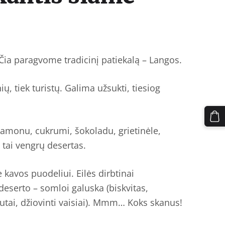
. Čia paragvome tradicinį patiekalą – Langos.
ų, tiek turistų. Galima užsukti, tiesiog
amonu, cukrumi, šokoladu, grietinėle,
 tai vengrų desertas.
kavos puodeliui. Eilės dirbtinai
deserto – somloi galuska (biskvitas,
šutai, džiovinti vaisiai). Mmm… Koks skanus!