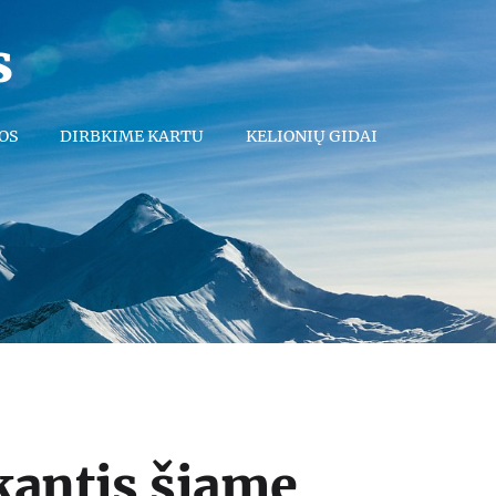
s
OS
DIRBKIME KARTU
KELIONIŲ GIDAI
kantis šiame