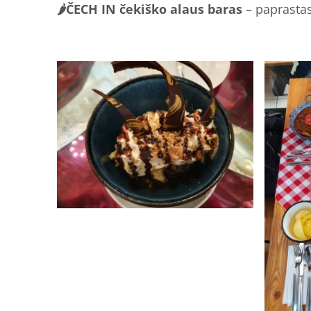
🌶ČECH IN čekiško alaus baras
– paprastas