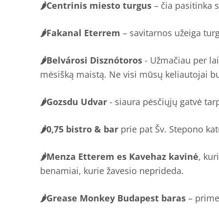
🌶Centrinis miesto turgus
– čia pasitinka s
🌶Fakanal Eterrem
– savitarnos užeiga turgu
🌶Belvárosi Disznótoros
- Užmačiau per la
mėsišką maistą. Ne visi mūsų keliautojai bu
🌶Gozsdu Udvar
- siaura pėsčiųjų gatvė tar
🌶0,75 bistro & bar
prie pat Šv. Stepono ka
🌶Menza Etterem es Kavehaz kavinė
, kur
benamiai, kurie žavesio neprideda.
🌶Grease Monkey Budapest baras
– prime