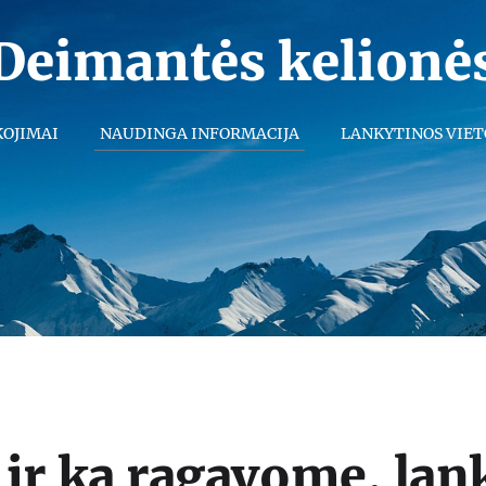
Deimantės kelionė
KOJIMAI
NAUDINGA INFORMACIJA
LANKYTINOS VIET
 ir ką ragavome, lan