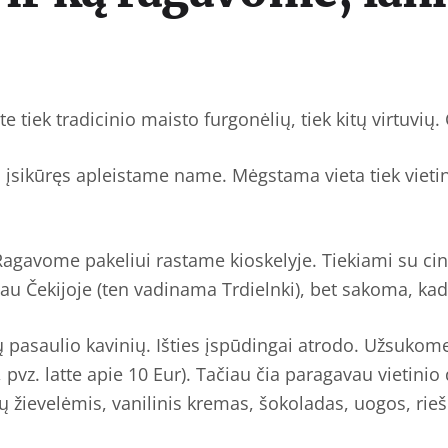
te tiek tradicinio maisto furgonėlių, tiek kitų virtuvių
 įsikūręs apleistame name. Mėgstama vieta tiek vietini
agavome pakeliui rastame kioskelyje. Tiekiami su cin
vau Čekijoje (ten vadinama Trdielnki), bet sakoma, kad
 pasaulio kavinių. Išties įspūdingai atrodo. Užsukome 
vz. latte apie 10 Eur). Tačiau čia paragavau vietinio 
nų žievelėmis, vanilinis kremas, šokoladas, uogos, rie