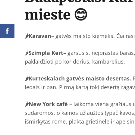
mieste 😊
🌶Karavan
– gatvės maisto kiemelis. Čia rasi
🌶
Szimpla Kert
– garsusis, neįprastas baras,
paklaidžioti po koridorius, kambarėlius.
🌶Kurteskalach gatvės maisto desertas.
R
ledais ir pan. Pirmą kartą tokį desertą raga
🌶New York café
– laikoma viena gražiausių
sudaromos, o kainos užlaužtos (ypač kavos, p
išmirkytas rome, plakta grietinėle ir apelsi