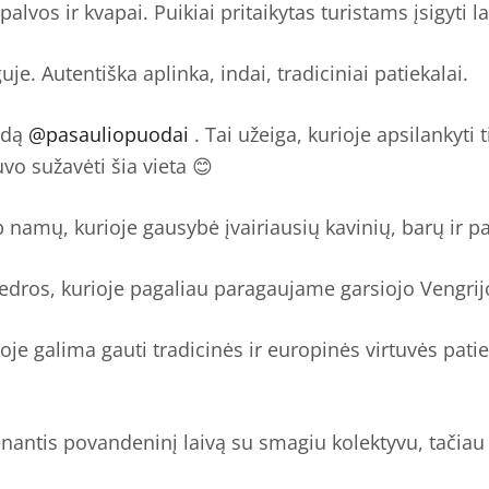
palvos ir kvapai. Puikiai pritaikytas turistams įsigyti l
je. Autentiška aplinka, indai, tradiciniai patiekalai.
idą
@pasauliopuodai
. Tai užeiga, kurioje apsilankyti
vo sužavėti šia vieta 😊
p namų, kurioje gausybė įvairiausių kavinių, barų ir p
tedros, kurioje pagaliau paragaujame garsiojo Vengrij
ioje galima gauti tradicinės ir europinės virtuvės pati
nantis povandeninį laivą su smagiu kolektyvu, tačiau 