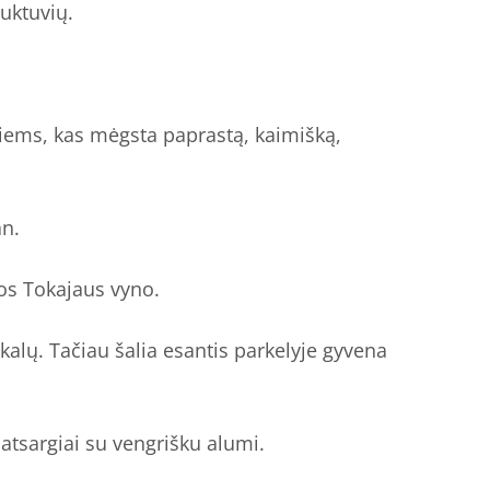
auktuvių.
 tiems, kas mėgsta paprastą, kaimišką,
an.
os Tokajaus vyno.
ekalų. Tačiau šalia esantis parkelyje gyvena
atsargiai su vengrišku alumi.