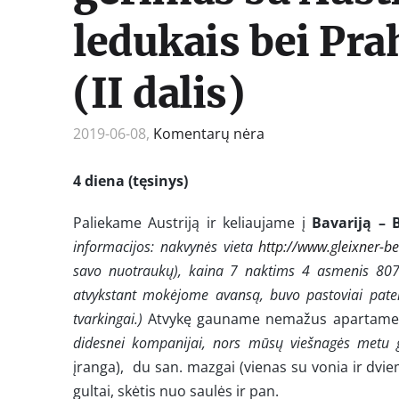
ledukais bei Prah
(II dalis)
2019-06-08,
Komentarų nėra
4 diena (tęsinys)
Paliekame Austriją ir keliaujame į
Bavariją – 
informacijos: nakvynės vieta
http://www.gleixner-b
savo nuotraukų), kaina 7 naktims 4 asmenis 807,8
atvykstant mokėjome avansą, buvo pastoviai patei
tvarkingai.)
Atvykę gauname nemažus apartamen
didesnei kompanijai, nors mūsų viešnagės metu g
įranga),
du san. mazgai (vienas su vonia ir dvi
gultai, skėtis nuo saulės ir pan.