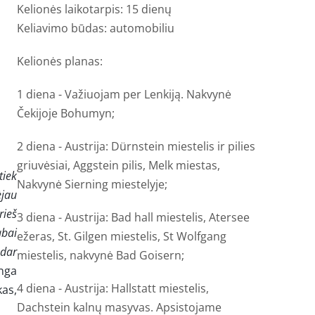
Kelionės laikotarpis: 15 dienų
Keliavimo būdas: automobiliu
Kelionės planas:
1 diena - Važiuojam per Lenkiją. Nakvynė
Čekijoje Bohumyn;
2 diena - Austrija:
Dürnstein miestelis ir pilies
griuvėsiai, Aggstein pilis, Melk miestas,
tiek
Nakvynė Sierning miestelyje;
ėjau
rieš
3 diena - Austrija:
Bad hall miestelis, Atersee
abai
ežeras, St. Gilgen miestelis, St Wolfgang
 dar
miestelis, nakvynė Bad Goisern;
inga
4 diena - Austrija: Hallstatt miestelis,
kas,
Dachstein kalnų masyvas. Apsistojame