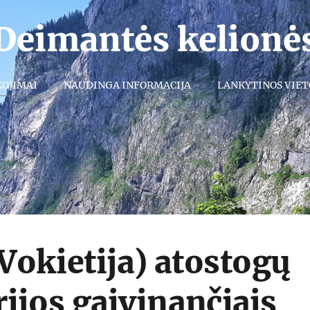
Deimantės kelionė
KOJIMAI
NAUDINGA INFORMACIJA
LANKYTINOS VIET
Vokietija) atostogų
ijos gaivinančiais