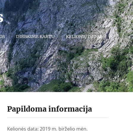
s
OS
DIRBKIME KARTU
KELIONIŲ GIDAI
Papildoma informacija
Kelionės data: 2019 m. birželio mėn.