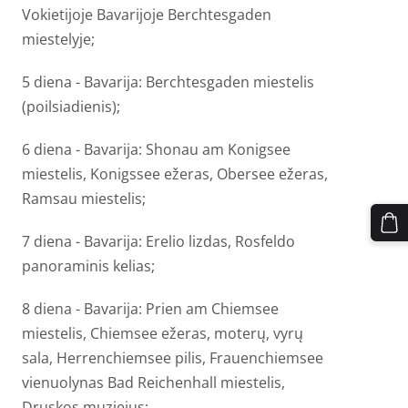
Vokietijoje Bavarijoje Berchtesgaden
miestelyje;
5 diena - Bavarija: Berchtesgaden miestelis
(poilsiadienis);
6 diena - Bavarija: Shonau am Konigsee
miestelis, Konigssee ežeras, Obersee ežeras,
Ramsau miestelis;
7 diena - Bavarija: Erelio lizdas, Rosfeldo
panoraminis kelias;
8 diena - Bavarija: Prien am Chiemsee
miestelis, Chiemsee ežeras, moterų, vyrų
sala, Herrenchiemsee pilis,
Frauenchiemsee
vienuolynas Bad Reichenhall miestelis,
Druskos muziejus;