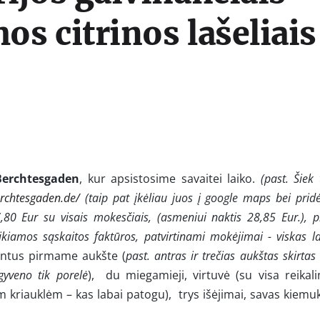
os citrinos lašeliais
Berchtesgaden
, kur apsistosime savaitei laiko.
(past. Šiek 
erchtesgaden.de/
(taip pat įkėliau juos į google maps bei prid
0 Eur su visais mokesčiais, (asmeniui naktis 28,85 Eur.), p
kiamos sąskaitos faktūros, patvirtinami mokėjimai - viskas l
tus pirmame aukšte (
past.
antras ir trečias aukštas skirtas
yveno tik porelė
),
du miegamieji,
virtuvė (su visa reikal
em kriauklėm – kas labai patogu),
trys išėjimai, savas kiemu