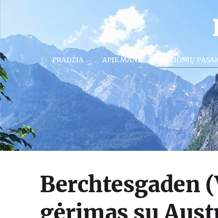
PRADŽIA
APIE MANE
KELIONIŲ PASA
Berchtesgaden (
gėrimas su Austr