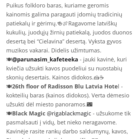
Puikus folkloro baras, kuriame geromis
kainomis galima paragauti įdomių tradicinių
patiekalų ir gėrimų.🍻🍖Ragavome latviškų
kukulių, juodųjų žirnių patiekalą, juodos duonos
desertą bei “Cielavina” desertą. Vyksta gyvos
muzikos vakarai. Didelis užimtumas.
🍽
@parunasim_kafeteeka
- jauki kavinė, kuri
kviečia užsukti kavos puodeliui su nuostabių
skonių desertais. Kainos didokos.🍰☕️
🍽
26th floor of Radisson Blu Latvia Hote
l -
kokteilių baras (kainos didokos). Verta dėmesio
užsukti dėl miesto panoramos.🌃
🍽
Black Magic
@rigablackmagic
- užsukome tik
pasmalsauti į vidų, bet nieko neragavome.
Kavinėje rasite rankų darbo saldumynų, kavos,