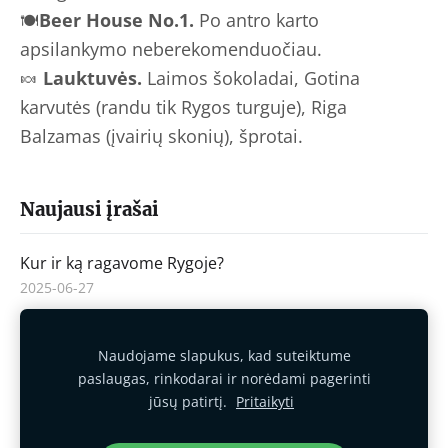
🍽
Beer House No.1.
Po antro karto
apsilankymo neberekomenduočiau.
🍬
Lauktuvės.
Laimos šokoladai, Gotina
karvutės (randu tik Rygos turguje), Riga
Balzamas (įvairių skonių), šprotai.
Naujausi įrašai
Kur ir ką ragavome Rygoje?
2025-06-27
Naudojame slapukus, kad suteiktume
Slapukai
paslaugas, rinkodarai ir norėdami pagerinti
jūsų patirtį.
Pritaikyti
Sukurta su
„Mozello“
- lengviausia svetainių kūrimo