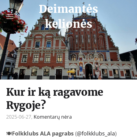
Deimantės
kelionės
Kur ir ką ragavome
Rygoje?
2025-06-27,
Komentarų nėra
🍽
Folkklubs ALA pagrabs
(
@folkklubs_ala
)