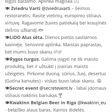
Rigos balzamo. Aplinka magiška 🧙‍♂️
🍽
Zviedru Varti
@zviedruvarti
– šeimos
restoranėlis. Rasite vietinių, europinio stiliaus
virtuvę. Ragavome žuvies patiekalą bei kraujinės
dešros užkandį.🐟
🍽
LIDO Alus sēta.
Dienos pietūs savitarnos
kavinėje. Senovinė aplinka. Maistas paprastas,
bet mums buvo skanu.🥔🍖
🍽
Rygos turgus.
Galima įsigyti ne tik maisto
produktų, bet ir užsukti į įvairias maisto
užeigėles. Pirkome duoną, sūrius, žuvį, desertus
(Gotina karvutes) - viskas buvo labai skanu. 🤤
🍽
Secret event
@secretevent.lv
- labai įdomaus
stiliaus naktinis bariukas.🍸
🍽
KwakInn Belgian Beer in Riga
@kwakinn_eu
- belgiško alaus baras. Kainos didelės.