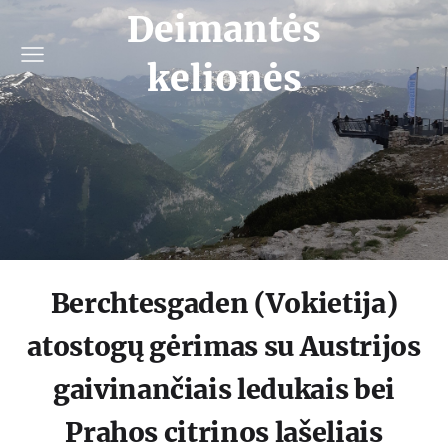
Deimantės
kelionės
Berchtesgaden (Vokietija)
atostogų gėrimas su Austrijos
gaivinančiais ledukais bei
Prahos citrinos lašeliais