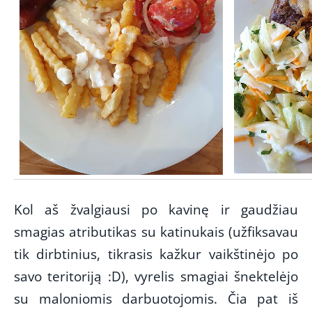
Kol aš žvalgiausi po kavinę ir gaudžiau
smagias atributikas su katinukais (užfiksavau
tik dirbtinius, tikrasis kažkur vaikštinėjo po
savo teritoriją :D),
vyrelis smagiai šnektelėjo
su maloniomis darbuotojomis. Čia pat iš