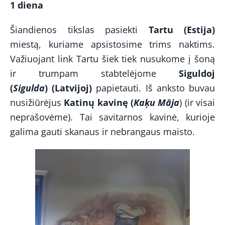
1 diena
Šiandienos tikslas pasiekti
Tartu (Estija)
miestą, kuriame apsistosime trims naktims.
Važiuojant link Tartu šiek tiek nusukome į šoną
ir trumpam stabtelėjome
Siguldoj
(
Sigulda
) (Latvijoj)
papietauti. Iš anksto buvau
nusižiūrėjus
Katinų kavinę (
Kaķu Māja
) (ir visai
neprašovėme).
Tai savitarnos kavinė, kurioje
galima gauti skanaus ir nebrangaus maisto.