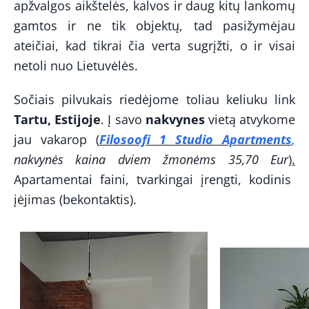
apžvalgos aikštelės, kalvos ir daug kitų lankomų
gamtos ir ne tik objektų, tad pasižymėjau
ateičiai, kad tikrai čia verta sugrįžti, o ir visai
netoli nuo Lietuvėlės.
Sočiais pilvukais riedėjome toliau keliuku link
Tartu, Estijoje
. Į savo
nakvynes
vietą atvykome
jau vakarop
(
Filosoofi 1 Studio Apartments
,
nakvynės kaina dviem žmonėms 35,70 Eur
)
.
Apartamentai faini, tvarkingai įrengti, kodinis
įėjimas (bekontaktis).