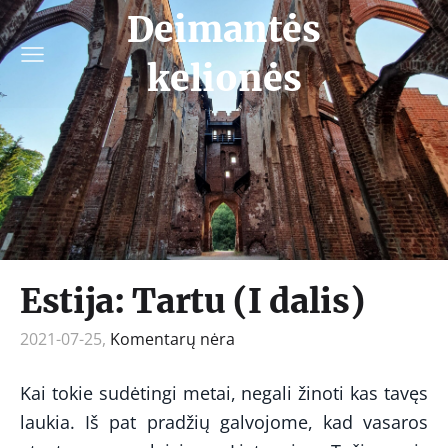
Deimantės
kelionės
Estija: Tartu (I dalis)
2021-07-25,
Komentarų nėra
Kai tokie sudėtingi metai, negali žinoti kas tavęs
laukia. Iš pat pradžių galvojome, kad vasaros