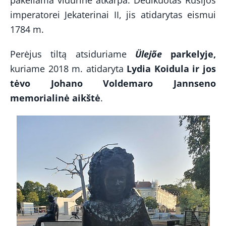
pakeliama vidurine atkarpa. Dedikuotas Rusijos
imperatorei Jekaterinai II, jis atidarytas eismui
1784 m.
Perėjus tiltą atsiduriame
Ülejõe
parkelyje,
kuriame 2018 m. atidaryta
Lydia Koidula ir jos
tėvo Johano Voldemaro Jannseno
memorialinė aikštė
.