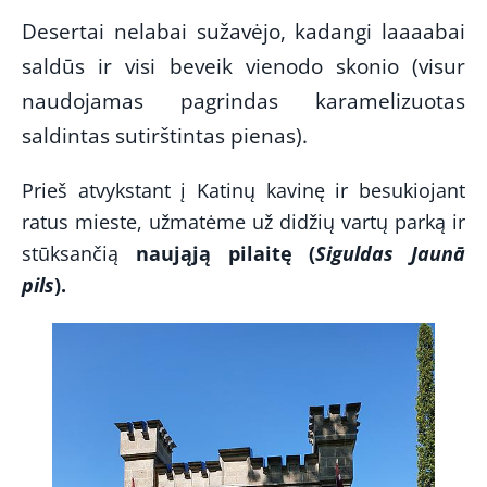
Desertai nelabai sužavėjo, kadangi laaaabai
saldūs ir visi beveik vienodo skonio (visur
naudojamas pagrindas karamelizuotas
saldintas sutirštintas pienas).
Prieš atvykstant į Katinų kavinę ir besukiojant
ratus mieste, užmatėme už didžių vartų parką ir
stūksančią
naująją pila
itę (
Siguldas Jaunā
pils
).