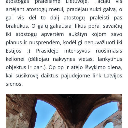
atostogas praleisime Lietuvoje. Tačiau vis
artėjant atostogų metui, pradėjau sukti galvą, o
gal vis dėl to dalį atostogų praleisti pas
braliukus. O galų galiausiai likus porai savaičių
iki atostogų apvertėm aukštyn kojom savo
planus ir nusprendėm, kodėl gi nenuvažiuoti iki
Estijos :) Prasidėjo intensyvus ruošimasis
kelionei (dėliojau nakvynes vietas, lankytinus
objektus ir pan.). Op op ir atėjo išvykimo diena,
kai susikrovę daiktus pajudėjome link Latvijos
sienos.