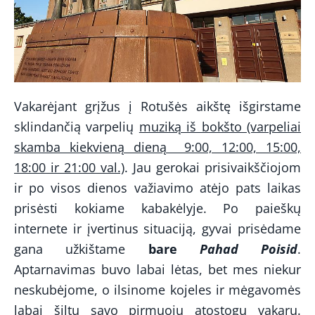
Vakarėjant grįžus į Rotušės aikštę išgirstame
sklindančią varpelių
muziką iš bokšto (varpeliai
skamba kiekvieną dieną 9:00, 12:00, 15:00,
18:00 ir 21:00 val.)
. Jau gerokai prisivaikščiojom
ir po visos dienos važiavimo atėjo pats laikas
prisėsti kokiame kabakėlyje. Po paieškų
internete ir įvertinus situaciją, gyvai prisėdame
gana užkištame
bare
Pahad Poisid
.
Aptarnavimas buvo labai lėtas, bet mes niekur
neskubėjome, o ilsinome kojeles ir mėgavomės
labai šiltu savo pirmuoju atostogų vakaru.