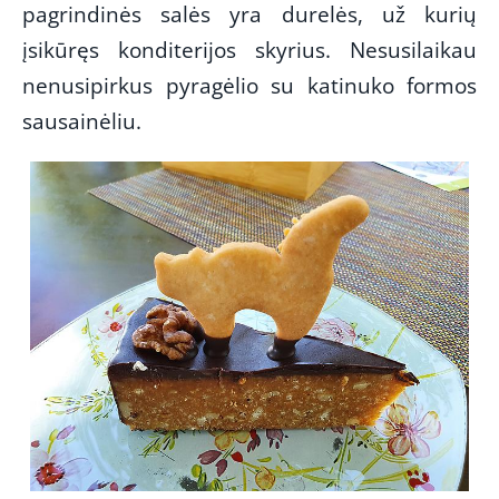
pagrindinės salės yra durelės, už kurių
įsikūręs konditerijos skyrius. Nesusilaikau
nenusipirkus pyragėlio su katinuko formos
sausainėliu.