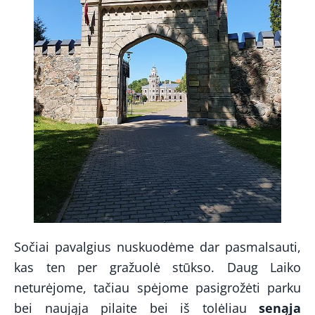
Sočiai pavalgius nuskuodėme dar pasmalsauti,
kas ten per gražuolė stūkso. Daug Laiko
neturėjome, tačiau spėjome pasigrožėti parku
bei naująja pilaite bei iš tolėliau
senąja