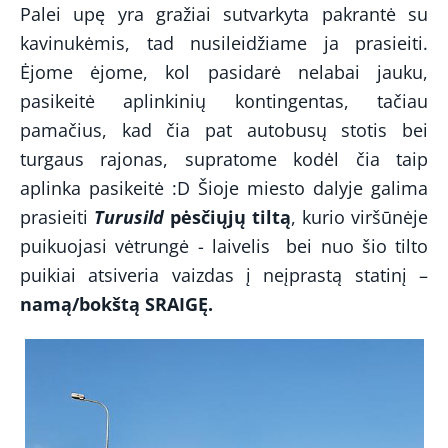
Palei upę yra gražiai sutvarkyta pakrantė su
kavinukėmis, tad nusileidžiame ja prasieiti.
Ėjome ėjome, kol pasidarė nelabai jauku,
pasikeitė aplinkinių kontingentas, tačiau
pamačius, kad čia pat autobusų stotis bei
turgaus rajonas, supratome kodėl čia taip
aplinka pasikeitė :D Šioje miesto dalyje galima
prasieiti
Turusild
pėsčiųjų tiltą
, kurio viršūnėje
puikuojasi vėtrungė - laivelis
bei nuo šio tilto
puikiai atsiveria vaizdas į neįprastą statinį –
namą/bokštą SRAIGĘ.