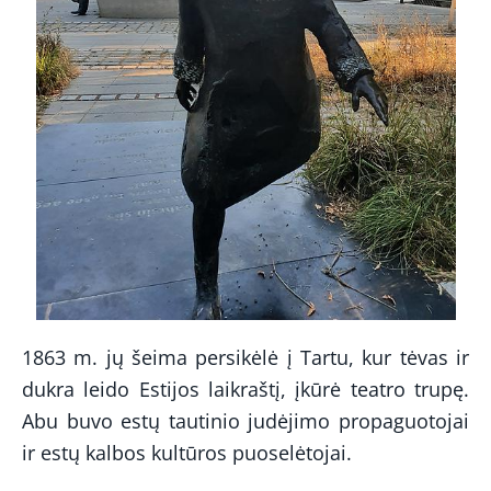
1863 m. jų šeima persikėlė į Tartu, kur tėvas ir
dukra leido Estijos laikraštį, įkūrė teatro trupę.
Abu buvo estų tautinio judėjimo propaguotojai
ir estų kalbos kultūros puoselėtojai.