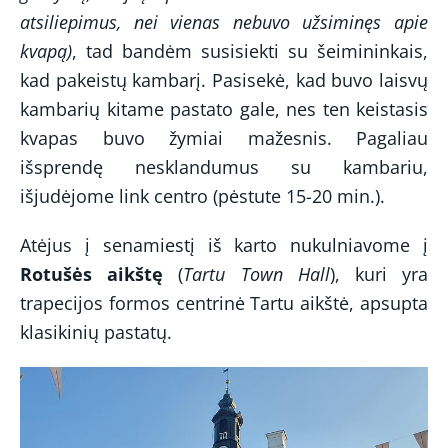
atsiliepimus, nei vienas nebuvo užsiminęs apie
kvapą)
, tad bandėm susisiekti su šeimininkais,
kad pakeistų kambarį. Pasisekė, kad buvo laisvų
kambarių kitame pastato gale, nes ten keistasis
kvapas buvo žymiai mažesnis. Pagaliau
išsprendę nesklandumus su kambariu,
išjudėjome link centro (pėstute 15-20 min.).
Atėjus į senamiestį iš karto nukulniavome į
Rotušės aikštę
(
Tartu Town Hall
)
,
kuri yra
trapecijos formos centrinė Tartu aikštė, apsupta
klasikinių pastatų.