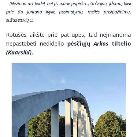
(Nežinau net kodėl, bet jis mane papirko :)
Galvojau, įdomu, kiek
prie šio fontano įvykę pasimatymų, meilės prisipažinimų,
sužadėtuvių :)
)
Rotušės aikštė prie pat upės, tad neįmanoma
nepastebėti nedidelio
pėsčiųjų
Arkos
tiltelio
(Kaarsild)
.