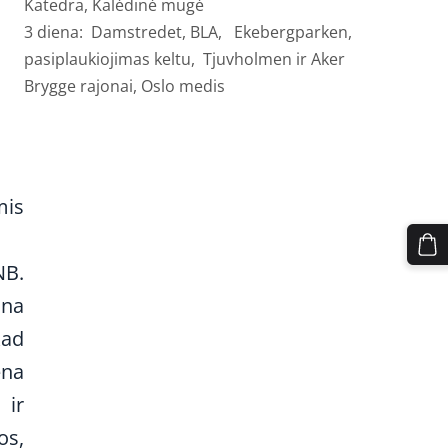
Katedra, Kalėdinė mugė
3 diena:
Damstredet, BLA,
Ekebergparken,
pasiplaukiojimas keltu,
Tjuvholmen ir Aker
Brygge rajonai, Oslo medis
mis
NB.
lna
kad
ena
 ir
os,