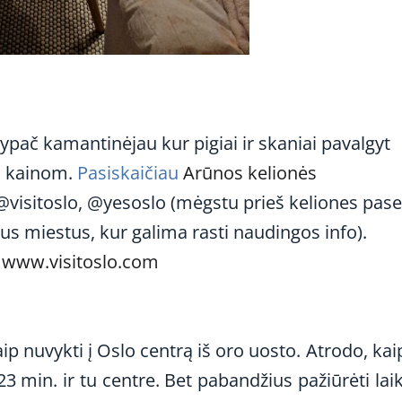
ypač kamantinėjau kur pigiai ir skaniai pavalgyt
s kainom.
Pasiskaičiau
Arūnos kelionės
visitoslo, @yesoslo (mėgstu prieš keliones pase
us miestus, kur galima rasti naudingos info).
u
www.visitoslo.com
p nuvykti į Oslo centrą iš oro uosto. Atrodo, kaip
23 min. ir tu centre. Bet pabandžius pažiūrėti lai