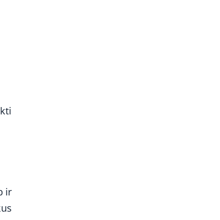
kti
 ir
kus