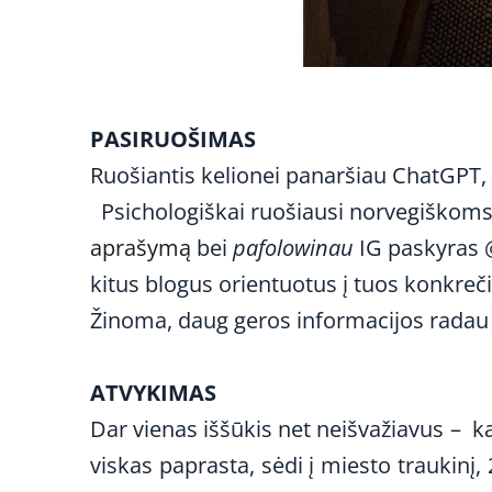
PASIRUOŠIMAS
Ruošiantis kelionei panaršiau ChatGPT, 
Psichologiškai ruošiausi norvegiškom
aprašymą
bei
pafolowinau
IG paskyras @
kitus blogus orientuotus į tuos konkreči
Žinoma, daug geros informacijos rada
ATVYKIMAS
Dar vienas iššūkis net neišvažiavus – kai
viskas paprasta, sėdi į miesto traukinį, 