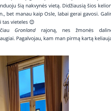
enduoju šią nakvynės vietą. Didžiausią šios kelio
 n., bet manau kaip Osle, labai gerai gavosi. Gal
ti tas vieteles 😊
mečiau
Gronland
rajoną, nes žmonės dalino
augiai. Pagalvojau, kam man pirmą kartą keliauj