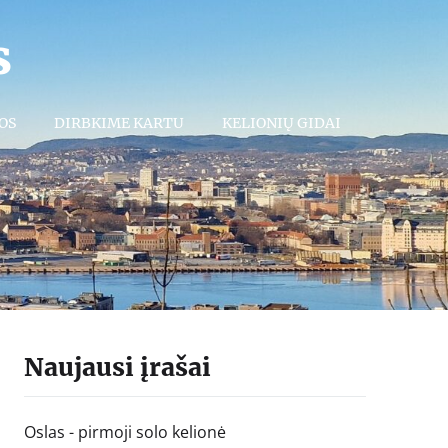
s
OS
DIRBKIME KARTU
KELIONIŲ GIDAI
Naujausi įrašai
Oslas - pirmoji solo kelionė