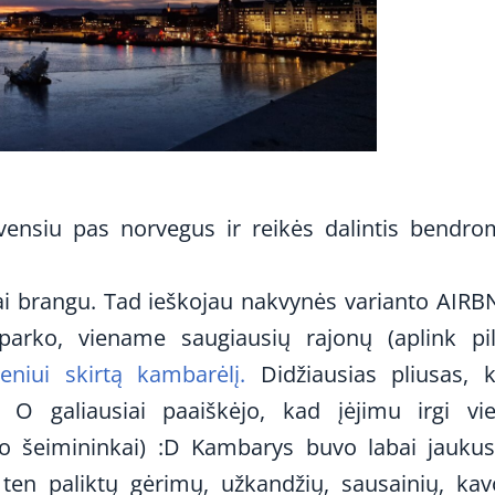
vensiu pas norvegus ir reikės dalintis bendro
ai brangu. Tad ieškojau nakvynės varianto AIRB
parko, viename saugiausių rajonų (aplink pi
niui skirtą kambarėlį.
Didžiausias pliusas, 
 O galiausiai paaiškėjo, kad įėjimu irgi vi
jo šeimininkai) :D Kambarys buvo labai jaukus
 ten paliktų gėrimų, užkandžių, sausainių, kav