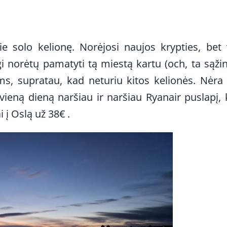
 solo kelionę. Norėjosi naujos krypties, bet 
i norėtų pamatyti tą miestą kartu (och, ta sąžin
s, supratau, kad neturiu kitos kelionės. Nėra
kvieną dieną naršiau ir naršiau Ryanair puslapį, 
 į Oslą už 38€ .