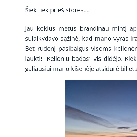
Šiek tiek priešistorės....
Jau kokius metus brandinau mintį apie
sulaikydavo sąžinė, kad mano vyras irg
Bet rudenį pasibaigus visoms kelionėm
laukti! "Kelionių badas" vis didėjo. Kie
galiausiai mano kišenėje atsidūrė bilietai