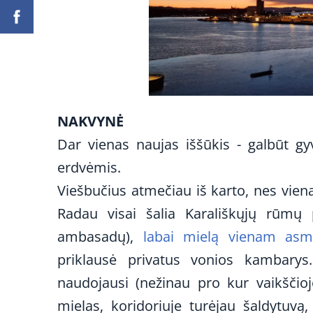
NAKVYNĖ
Dar vienas naujas iššūkis - galbūt gy
erdvėmis.
Viešbučius atmečiau iš karto, nes vien
Radau visai šalia Karališkųjų rūmų 
ambasadų),
labai mielą vienam asme
priklausė privatus vonios kambarys.
naudojausi (nežinau pro kur vaikščio
mielas, koridoriuje turėjau šaldytuvą,