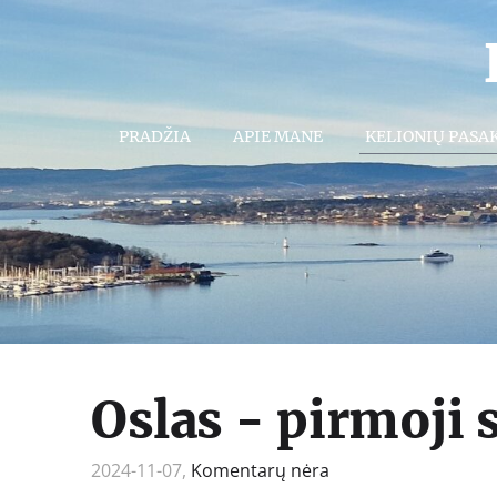
PRADŽIA
APIE MANE
KELIONIŲ PASA
Oslas - pirmoji 
2024-11-07,
Komentarų nėra