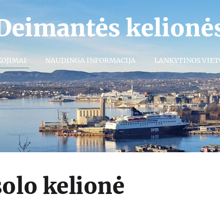
Deimantės kelionė
KOJIMAI
NAUDINGA INFORMACIJA
LANKYTINOS VIET
solo kelionė