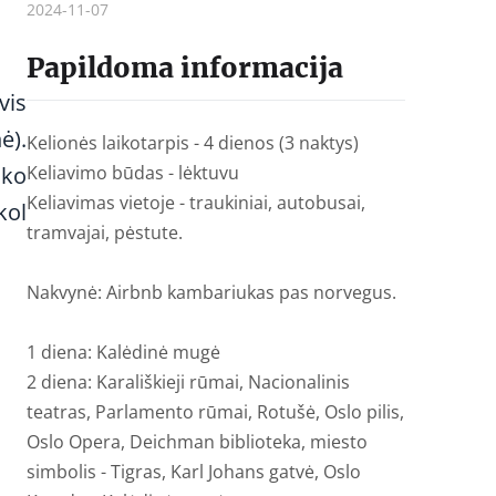
2024-11-07
Papildoma informacija
vis
ė).
Kelionės laikotarpis - 4 dienos (3 naktys)
 ko
Keliavimo būdas - lėktuvu
Keliavimas vietoje - traukiniai, autobusai,
kol
tramvajai, pėstute.
Nakvynė: Airbnb kambariukas pas norvegus.
1 diena: Kalėdinė mugė
2 diena: Karališkieji rūmai, Nacionalinis
teatras, Parlamento rūmai, Rotušė, Oslo pilis,
Oslo Opera, Deichman biblioteka, miesto
simbolis - Tigras, Karl Johans gatvė, Oslo