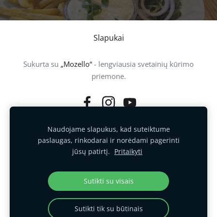
Slapukai
Sukurta su
„Mozello“
- lengviausia svetainių kūrimo
priemone.
Naudojame slapukus, kad suteiktume
paslaugas, rinkodarai ir norėdami pagerinti
jūsų patirtį.
Pritaikyti
Sutikti su visais
Sutikti tik su būtinais