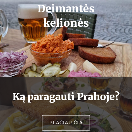
Deimantės
kelionės
Ką paragauti Prahoje?
​PLAČIAU ČIA​