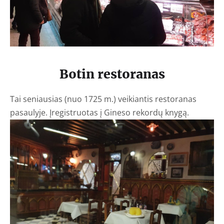
Botin restoranas
Tai seniausias (nuo 1725 m.) veikiantis restoranas
pasaulyje. Į
registruotas į Gineso rekordų knygą.