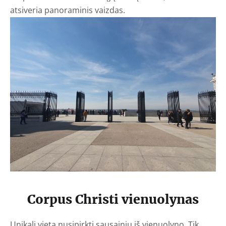
atsiveria panoraminis vaizdas.
Corpus Christi vienuolynas
Unikali vieta nusipirkti sausainių iš vienuolyno. Tik