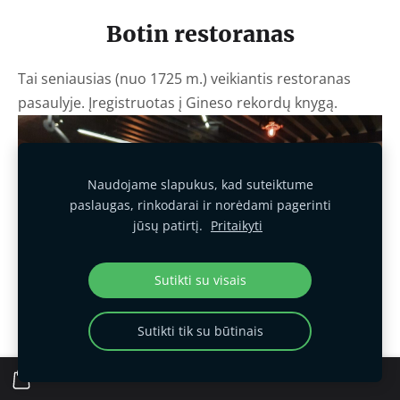
Botin restoranas
Tai seniausias (nuo 1725 m.) veikiantis restoranas
pasaulyje. Į
registruotas į Gineso rekordų knygą.
Naudojame slapukus, kad suteiktume
paslaugas, rinkodarai ir norėdami pagerinti
jūsų patirtį.
Pritaikyti
Sutikti su visais
Sutikti tik su būtinais