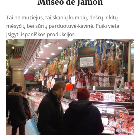
Museo de Jamon
Tai ne muziejus, tai skanių kumpių, dešrų ir kitų
mėsyčių bei sūrių parduotuvė-kavinė. Puiki vieta
įsigyti ispaniškos produkcijos.