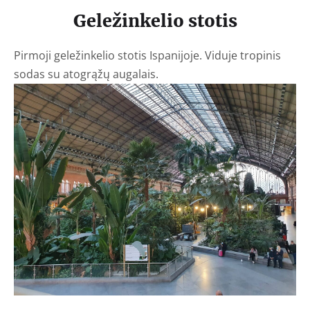
G
eležinkelio stotis
Pirmoji geležinkelio stotis Ispanijoje. Viduje tropinis
sodas su atogrąžų augalais.