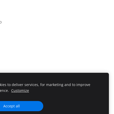
o
ies to deliver services, for marketing and to improve
ience.
Customize
e.
Accept all