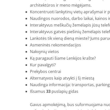
architektūros ir meno mėgėjams.
Koncentruoti lankytinų vietų aprašymai ir 
Naudingos nuorodos, darbo laikai, kainos i
Interaktyvus meškučių žemėlapis jūsų tele
Interaktyvus gatvės piešinių žemėlapis tele
Lankotės tik vieną dieną mieste? Jums paru
Asmeninės rekomendacijos
Nakvynių vietos
Ką paragauti šiame Lenkijos krašte?
Kur pavalgyti?
Prekybos centrai
Alternatyvos kaip atvykti į šį miestą
Naudinga informacija: transportas, parkinga
Išsamus
33
puslapių gidas
Gavus apmokėjimą, bus suformuojama nuoro