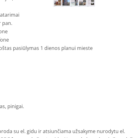
patarimai
r pan.
fone
fone
oštas pasiūlymas 1 dienos planui mieste
s, pinigai.
da su el. gidu ir atsiunčiama užsakyme nurodytu el.