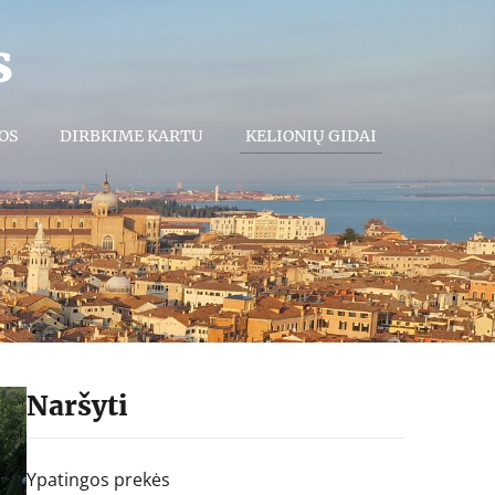
s
OS
DIRBKIME KARTU
KELIONIŲ GIDAI
Naršyti
Ypatingos prekės