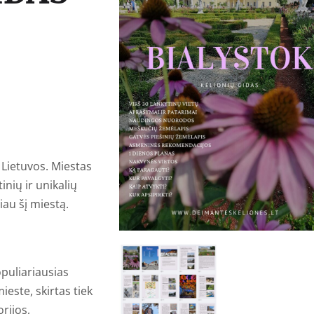
i Lietuvos. Miestas
tinių ir unikalių
iau šį miestą.
opuliariausias
ieste, skirtas tiek
rijos,