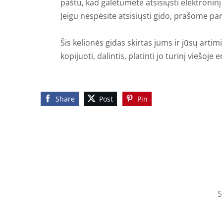
paštu,
kad galėtumėte atsisiųsti elektroninį
Jeigu nespėsite atsisiųsti gido, prašome par
Šis kelionės gidas skirtas jums ir jūsų art
kopijuoti, dalintis, platinti jo turinį viešoje 
Share
Post
Pin
S