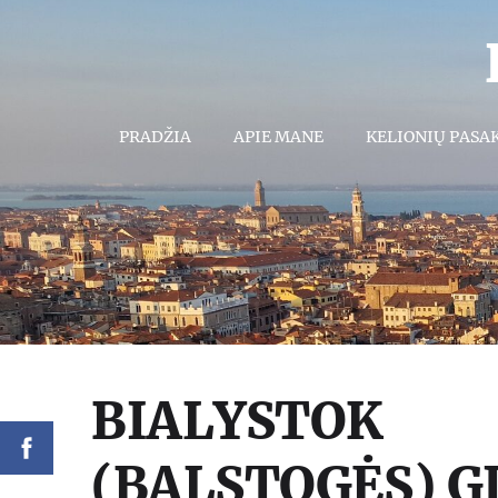
PRADŽIA
APIE MANE
KELIONIŲ PASA
BIALYSTOK
(BALSTOGĖS) G