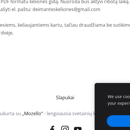
 PDF formatu kelionės gidą. Nuoroda bus aktyvi ribotą laiką.
ašyti el. paštu:
deimanteskeliones@gmail.com
imiesiems, keliaujantiems kartu, tačiau draudžiama be sutikim
erdvėje.
We use cook
Slapukai
your exper
ukurta su
„Mozello“
- lengviausia svetainių kūrimo priemon