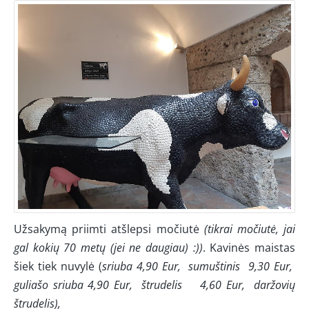
Užsakymą priimti atšlepsi močiutė
(tikrai močiutė, jai
gal kokių 70 metų (jei ne daugiau) :))
. Kavinės maistas
šiek tiek nuvylė (
sriuba 4,90 Eur,
sumuštinis
9,30 Eur,
guliašo sriuba 4,90 Eur,
štrudelis
4,60 Eur,
daržovių
štrudelis),