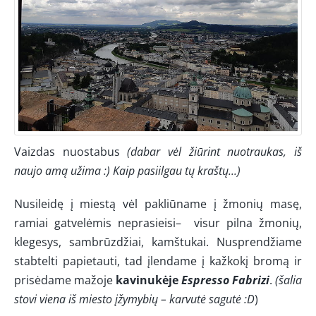
Vaizdas nuostabus
(dabar vėl žiūrint nuotraukas, iš
naujo amą užima :) Kaip pasiilgau tų kraštų...)
Nusileidę į miestą vėl pakliūname į žmonių masę,
ramiai gatvelėmis neprasieisi– visur pilna žmonių,
klegesys, sambrūzdžiai, kamštukai. Nusprendžiame
stabtelti papietauti, tad įlendame į kažkokį bromą ir
prisėdame mažoje
kavinukėje
Espresso Fabrizi
.
(šalia
stovi viena iš miesto įžymybių – karvutė sagutė :D
)