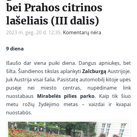
bei Prahos citrinos
lašeliais (III dalis)
2023 m. geg. 20 d. 12:35,
Komentarų nėra
9 diena
Išaušo dar viena puiki diena. Dangus apniukęs, bet
šilta. Šiandienos tikslas aplankyti
Zalcburgą
Austrijoje.
Juk Austrija visai šalia. Pasistatę automobilį kitoje upės
pusėje nei miesto centras, nupėdiname link
nuostabaus
Mirabelės pilies parko
. Kaip tik šiuo
metu rožių žydėjimo metas – vaizdai ir kvapai
nuostabūs.