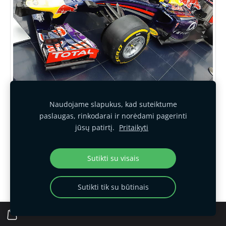
Naudojame slapukus, kad suteiktume
paslaugas, rinkodarai ir norėdami pagerinti
jūsų patirtį.
Pritaikyti
Sutikti su visais
Sutikti tik su būtinais