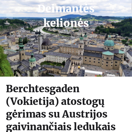
Deimantės
kelionės
Berchtesgaden
(Vokietija) atostogų
gėrimas su Austrijos
gaivinančiais ledukais