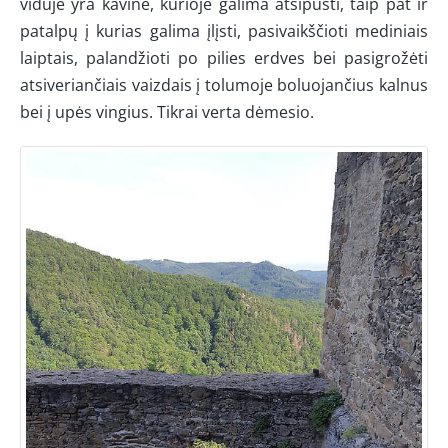
viduje yra kavinė, kurioje galima atsipūsti, taip pat ir
patalpų į kurias galima įlįsti, pasivaikščioti mediniais
laiptais, palandžioti po pilies erdves bei pasigrožėti
atsiveriančiais vaizdais į tolumoje boluojančius kalnus
bei į upės vingius. Tikrai verta dėmesio.