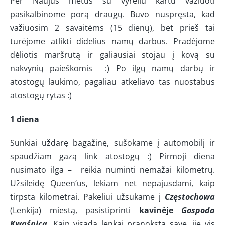
Per Naujus metus su vyreliu kartu važiuoti
pasikalbinome porą draugų. Buvo nuspręsta, kad
važiuosim 2 savaitėms (15 dienų), bet prieš tai
turėjome atlikti didelius namų darbus. Pradėjome
dėliotis maršrutą ir galiausiai stojau į kovą su
nakvynių paieškomis :) Po ilgų namų darbų ir
atostogų laukimo, pagaliau atkeliavo tas nuostabus
atostogų rytas :)
1 diena
Sunkiai uždarę bagažinę, sušokame į automobilį ir
spaudžiam gazą link atostogų :) Pirmoji diena
nusimato ilga – reikia numinti nemažai kilometrų.
Užsileidę Queen‘us, lekiam net nepajusdami, kaip
tirpsta kilometrai. Pakeliui užsukame į
Częstochowa
(Lenkija) miestą, pasistiprinti
kavinėje
Gospoda
Kwaśnica
. Kaip visada lenkai pranoksta save, jie vis