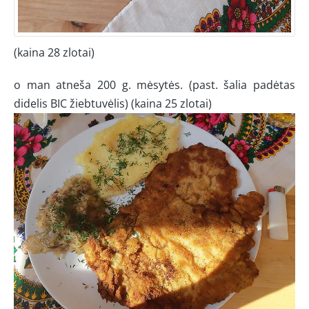
(kaina 28 zlotai)
o man atneša 200 g. mėsytės. (past. šalia padėtas
didelis BIC žiebtuvėlis) (kaina 25 zlotai)