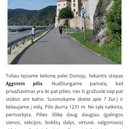
Toliau tęsiame kelionę palei Dunojų. Sekantis stopas
Aggstein
pilis
. Nudžiungame pamatę, kad
privažiavimas yra iki pat pilies, nes ši gražuolė taip pat
stūkso ant kalno. Susimokame (
kaina apie 7 Eur.
) ir
keliaujame į vidų. Pilis įkurta 1231 m. Ne sykį naikinta,
pertvarkyta. Pilies išlikę daug daugiau (galingos
sienos, sekcijos, bokštų dalys, virtuvė, valgomasis)