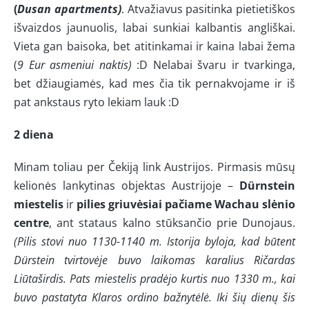
(
Dusan apartments)
. Atvažiavus pasitinka pietietiškos
išvaizdos jaunuolis, labai sunkiai kalbantis angliškai.
Vieta gan baisoka, bet atitinkamai ir kaina labai žema
(
9 Eur asmeniui naktis)
:D Nelabai švaru ir tvarkinga,
bet džiaugiamės, kad mes čia tik pernakvojame ir iš
pat ankstaus ryto lekiam lauk :D
2 diena
Minam toliau per Čekiją link Austrijos. Pirmasis mūsų
kelionės lankytinas objektas Austrijoje –
Dürnstein
miestelis
ir
pilies griuvėsiai pačiame Wachau slėnio
centre
, ant stataus kalno stūksančio prie Dunojaus.
(Pilis stovi nuo 1130-1140 m. Istorija byloja, kad būtent
Dürstein tvirtovėje buvo laikomas karalius Ričardas
Liūtaširdis. Pats miestelis pradėjo kurtis nuo 1330 m., kai
buvo pastatyta Klaros ordino bažnytėlė. Iki šių dienų šis