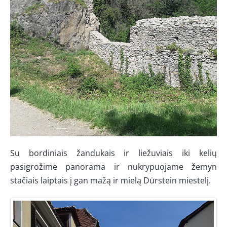
Su bordiniais žandukais ir liežuviais iki kelių
pasigrožime panorama ir nukrypuojame žemyn
stačiais laiptais į gan mažą ir mielą Dürstein miestelį.