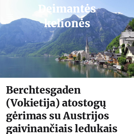
Deimantės
kelionės
Berchtesgaden
(Vokietija) atostogų
gėrimas su Austrijos
gaivinančiais ledukais