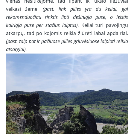
vienas nesitikėjome, tad lipant iki tikslo liežuviai
velkasi žeme.
(past. link pilies yra du keliai, gal
rekomenduočiau rinktis lipti dešiniąja puse, o leistis
kairiąja puse per stačius laiptus).
Keliai turi pavojingų
atkarpų, tad po kojomis reikia žiūrėti labai apdairiai.
(past. taip pat ir pačiuose pilies griuvėsiuose laipioti reikia
atsargiai).