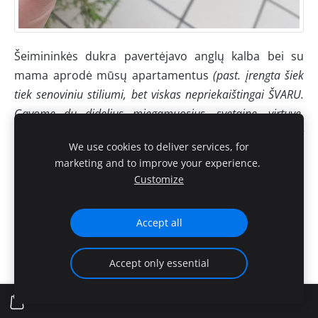
Šeimininkės dukra pavertėjavo anglų kalba bei su
mama aprodė mūsų apartamentus
(past. įrengta šiek
tiek senoviniu stiliumi, bet viskas nepriekaištingai ŠVARU.
Gavome du didelius miegamuosius, svetainę, virtuvę,
vonios kambarį (su dušu, vonia, wc) bei dar vieną wc
We use cookies to deliver services, for
kambarį).
Ant lovų laukė mini saldėsiai. Virtuvėje
marketing and to improve your experience.
patiekti reikalingi indai. Už papildomą mokestį galima
Customize
pasidaryti kavos iš aparato :)
Accept all
Accept only essential