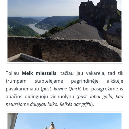
Toliau
Melk miestelis
, tačiau jau vakarėja, tad tik
trumpam stabtelėjame pagrindinėje aikštėje
pavakarieniauti (
past. kavinė Quick
) bei pasigrožime iš
apačios didinguoju vienuolynu (
past. labai gaila, kad
neturėjome daugiau laiko. Reikės dar grįžti
).