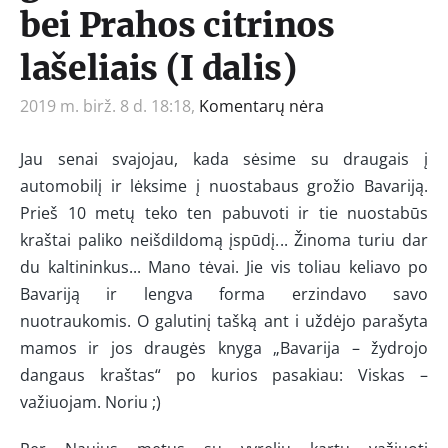
bei Prahos citrinos
lašeliais (I dalis)
2019 m. birž. 8 d. 18:18,
Komentarų nėra
Jau senai svajojau, kada sėsime su draugais į
automobilį ir lėksime į nuostabaus grožio Bavariją.
Prieš 10 metų teko ten pabuvoti ir tie nuostabūs
kraštai paliko neišdildomą įspūdį... Žinoma turiu dar
du kaltininkus... Mano tėvai. Jie vis toliau keliavo po
Bavariją ir lengva forma erzindavo savo
nuotraukomis. O galutinį tašką ant i uždėjo parašyta
mamos ir jos draugės knyga „Bavarija – žydrojo
dangaus kraštas“ po kurios pasakiau: Viskas –
važiuojam. Noriu ;)