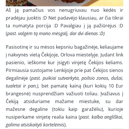
Aš ją pamačius vos nenugriuvau nuo kėdės ir
pradėjau juoktis :D Net padavėjo klausiau, ar čia tikrai
ta numatyta porcija :D Pavalgiau į ją pažiūrėjus :D
(
past. valgėm tą mano mėsgalį, dar dvi dienas :D)
Pasisotinę ir su mėsos kepsniu bagažinėje, keliaujame
į nakvynės vietą Čekijoje, Orlova miestelyje. Judant link
pasienio, ieškome kur įsigyti vinjetę Čekijos keliams.
Pirmiausia sustojame Lenkijoje prie pat Čekijos sienos
degalinėje (
past. puikiai sutvarkyta, poilsio zonos, dušai,
tualetai ir pan.),
bet pamatę kainą (kuri kokių 10 Eur
brangesnė) nusprendžiam važiuoti toliau. Įvažiavus į
Čekiją atsiduriame mažame miestuke, su dar
mažesne degaline (tokiu kaip garažėliu), kurioje
nusiperkame vinjetę realia kaina (
past. kalba angliškai,
galima atsiskaityti kortelėmis
).