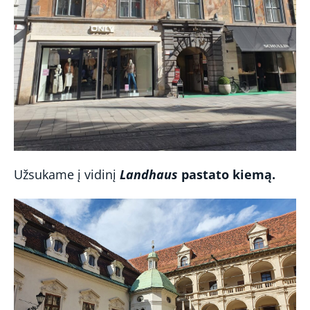
Užsukame į vidinį
Landhaus
pastato kiemą.