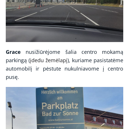
Grace
nusižiūrėjome šalia centro mokamą
parkingą (
įdedu žemėlapį
), kuriame pasistatėme
automobilį ir pėstute nukulniavome į centro
pusę.