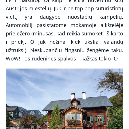
Austrijos miestelių. Juk ir be top pop suturistintų
vietų yra daugybė nuostabių kampelių.
Automobilį pasistatome mokamoje aikštelėje
prie ežero (minusas, kad reikia sumokėti iš karto
į priekį. O juk nežinai kiek tiksliai valandų
užtruksi). Neskubančiu žingsniu žengėme taku.
WoW! Tos rudeninės spalvos – kažkas tokio :O