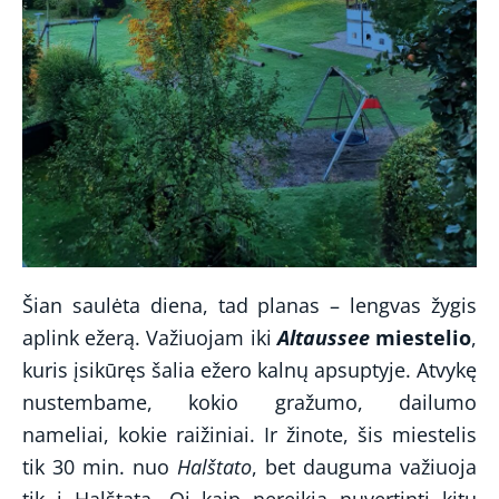
Šian saulėta diena, tad planas – lengvas žygis
aplink ežerą. Važiuojam iki
Altaussee
miestelio
,
kuris įsikūręs šalia ežero kalnų apsuptyje. Atvykę
nustembame, kokio gražumo, dailumo
nameliai, kokie raižiniai. Ir žinote, šis miestelis
tik 30 min. nuo
Halštato
, bet dauguma važiuoja
tik į Halštatą. Oi kaip nereikia nuvertinti kitų