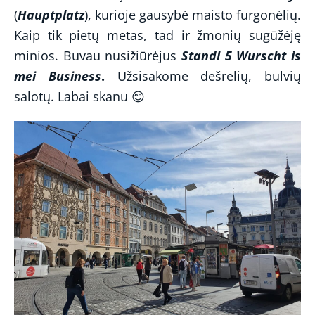
(
Hauptplatz
), kurioje gausybė maisto furgonėlių.
Kaip tik pietų metas, tad ir žmonių sugūžėję
minios. Buvau nusižiūrėjus
Standl 5 Wurscht is
mei Business
.
Užsisakome dešrelių, bulvių
salotų. Labai skanu 😊