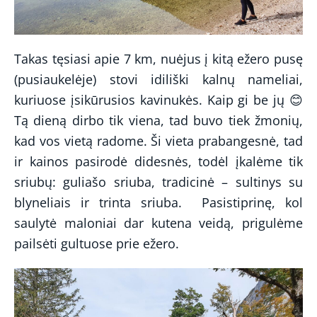
Takas tęsiasi apie 7 km, nuėjus į kitą ežero pusę
(pusiaukelėje) stovi idiliški kalnų nameliai,
kuriuose įsikūrusios kavinukės. Kaip gi be jų 😊
Tą dieną dirbo tik viena, tad buvo tiek žmonių,
kad vos vietą radome. Ši vieta prabangesnė, tad
ir kainos pasirodė didesnės, todėl įkalėme tik
sriubų: guliašo sriuba, tradicinė – sultinys su
blyneliais ir trinta sriuba.
Pasistiprinę, kol
saulytė maloniai dar kutena veidą, prigulėme
pailsėti gultuose prie ežero.