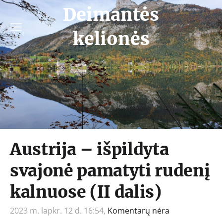
Deimantės
kelionės
Austrija – išpildyta
svajonė pamatyti rudenį
kalnuose (II dalis)
2023 m. lapkr. 12 d. 16:54,
Komentarų nėra