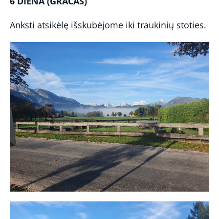
6 DIENA (GRACAS)
Anksti atsikėlę išskubėjome iki traukinių stoties.