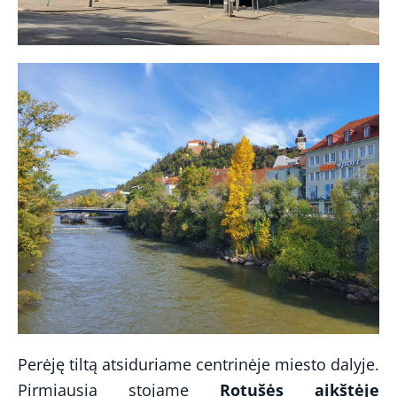
Perėję tiltą atsiduriame centrinėje miesto dalyje.
Pirmiausia stojame
Rotušės aikštėje