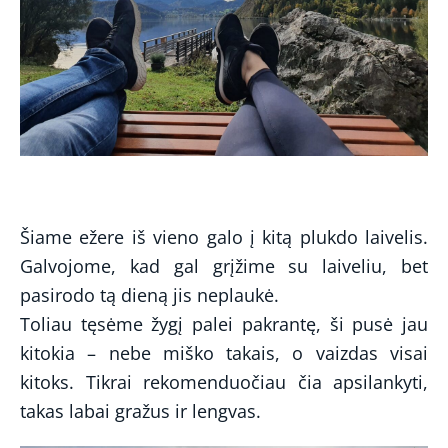
Šiame ežere iš vieno galo į kitą plukdo laivelis.
Galvojome, kad gal grįžime su laiveliu, bet
pasirodo tą dieną jis neplaukė.
Toliau tęsėme žygį palei pakrantę, ši pusė jau
kitokia – nebe miško takais, o vaizdas visai
kitoks. Tikrai rekomenduočiau čia apsilankyti,
takas labai gražus ir lengvas.