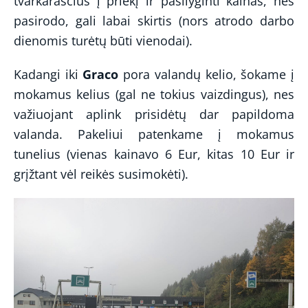
tvarkaraščius į priekį ir pasilyginti kainas, nes
pasirodo, gali labai skirtis (nors atrodo darbo
dienomis turėtų būti vienodai).
Kadangi iki
Graco
pora valandų kelio, šokame į
mokamus kelius (gal ne tokius vaizdingus), nes
važiuojant aplink prisidėtų dar papildoma
valanda. Pakeliui patenkame į mokamus
tunelius (vienas kainavo 6 Eur, kitas 10 Eur ir
grįžtant vėl reikės susimokėti).