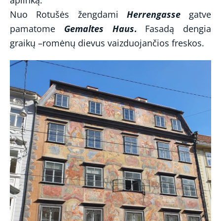
aplinką.
Nuo Rotušės žengdami
Herrengasse
gatve
pamatome
Gemaltes Haus
.
Fasadą dengia
graikų –romėnų dievus vaizduojančios freskos.