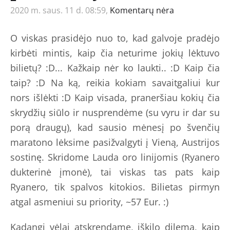
2020 m. saus. 11 d. 08:59,
Komentarų nėra
O viskas prasidėjo nuo to, kad galvoje pradėjo
kirbėti mintis, kaip čia neturime jokių lėktuvo
bilietų? :D... Kažkaip nėr ko laukti.. :D Kaip čia
taip? :D Na ką, reikia kokiam savaitgaliui kur
nors išlėkti :D Kaip visada, praneršiau kokių čia
skrydžių siūlo ir nusprendėme (su vyru ir dar su
porą draugų), kad sausio mėnesį po švenčių
maratono lėksime pasižvalgyti į Vieną, Austrijos
sostinę. Skridome Lauda oro linijomis (Ryanero
dukterinė įmonė), tai viskas tas pats kaip
Ryanero, tik spalvos kitokios. Bilietas pirmyn
atgal asmeniui su priority, ~57 Eur. :)
Kadangi vėlai atskrendame, iškilo dilema, kaip