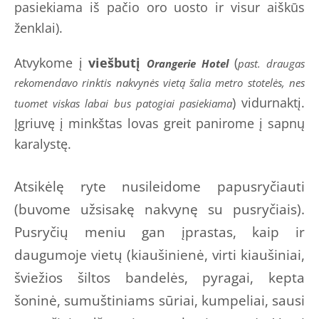
pasiekiama iš pačio oro uosto ir visur aiškūs
ženklai).
Atvykome į
viešbutį
(
Orangerie Hotel
past. draugas
rekomendavo rinktis nakvynės vietą šalia metro stotelės, nes
) vidurnaktį.
tuomet viskas labai bus patogiai pasiekiama
Įgriuvę į minkštas lovas greit panirome į sapnų
karalystę.
Atsikėlę ryte nusileidome papusryčiauti
(buvome užsisakę nakvynę su pusryčiais).
Pusryčių meniu gan įprastas, kaip ir
daugumoje vietų (kiaušinienė, virti kiaušiniai,
šviežios šiltos bandelės, pyragai, kepta
šoninė, sumuštiniams sūriai, kumpeliai, sausi