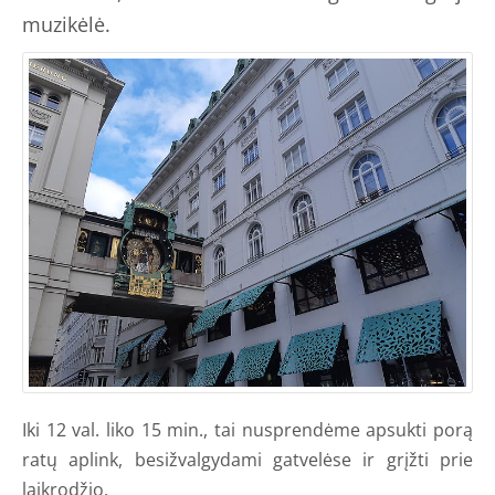
muzikėlė.
Iki 12 val. liko 15 min., tai nusprendėme apsukti porą
ratų aplink, besižvalgydami gatvelėse ir grįžti prie
laikrodžio.