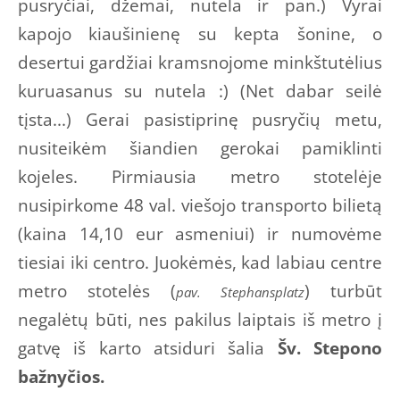
pusryčiai, džemai, nutela ir pan.) Vyrai
kapojo kiaušinienę su kepta šonine, o
desertui gardžiai kramsnojome minkštutėlius
kuruasanus su nutela :) (Net dabar seilė
tįsta...) Gerai pasistiprinę pusryčių metu,
nusiteikėm šiandien gerokai pamiklinti
kojeles. Pirmiausia metro stotelėje
nusipirkome 48 val. viešojo transporto bilietą
(kaina 14,10 eur asmeniui) ir numovėme
tiesiai iki centro. Juokėmės, kad labiau centre
metro stotelės (
) turbūt
pav. Stephansplatz
negalėtų būti, nes pakilus laiptais iš metro į
gatvę iš karto atsiduri šalia
Šv. Stepono
bažnyčios.