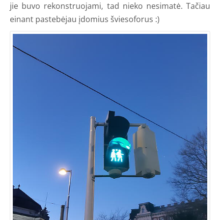
jie buvo rekonstruojami, tad nieko nesimatė. Tačiau
einant pastebėjau įdomius šviesoforus :)