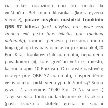
čia reikės nuvažiuoti nuo oro uosto iki
viešbučio. Bet mano klasiokas (kuris gyvena
Vienoje),
patarė atvykus nusipirki traukinio
QBB S7 bilietą
(
past. atvykus, oro uoste visa
žmonių eilė pirko tuos bilietus prie raudonų
automatų
), tuomet persėsti į reikiamą metro
liniją (galioja tas pats bilietas) ir jo kaina tik 4,20
Eur. Kitas traukinys (žali automatai, nepamenu
pavadinimo :))), kuris greičiau veža iki miesto,
kainuoja apie 10 Eur/asm. Oro uoste pastovėję
eilutėje prie QBB S7 automatų, nusprendėme
visus bilietus pirkti vienu ypu. Ir žinot ką? Suma
gavosi 4 asmenims 10,40 Eur :O Nu super :)
Taigi su visu tuntu nudardėjome iki traukinio
(past. traukinio stotelė greitai ir sausai