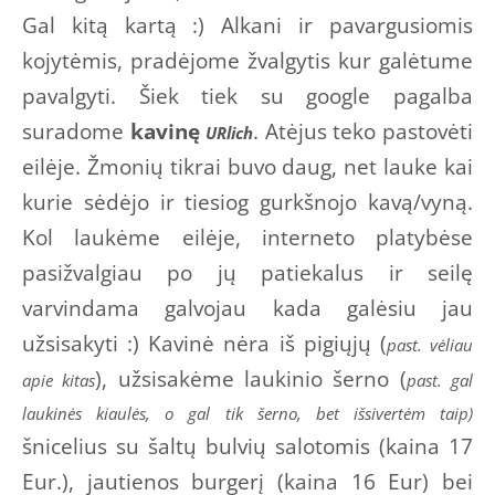
Gal kitą kartą :) Alkani ir pavargusiomis
kojytėmis, pradėjome žvalgytis kur galėtume
pavalgyti. Šiek tiek su google pagalba
suradome
kavinę
. Atėjus teko pastovėti
URlich
eilėje. Žmonių tikrai buvo daug, net lauke kai
kurie sėdėjo ir tiesiog gurkšnojo kavą/vyną.
Kol laukėme eilėje, interneto platybėse
pasižvalgiau po jų patiekalus ir seilę
varvindama galvojau kada galėsiu jau
užsisakyti :) Kavinė nėra iš pigiųjų (
past. vėliau
), užsisakėme laukinio šerno (
apie kitas
past. gal
laukinės kiaulės, o gal tik šerno, bet išsivertėm taip)
šnicelius su šaltų bulvių salotomis (kaina 17
Eur.), jautienos burgerį (kaina 16 Eur) bei