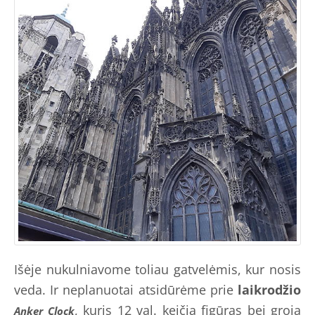
Išėje nukulniavome toliau gatvelėmis, kur nosis
veda. Ir neplanuotai atsidūrėme prie
laikrodžio
, kuris 12 val. keičia figūras bei groja
Anker Clock