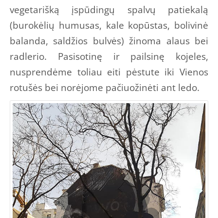
vegetarišką įspūdingų spalvų patiekalą
(burokėlių humusas, kale kopūstas, bolivinė
balanda, saldžios bulvės) žinoma alaus bei
radlerio. Pasisotinę ir pailsinę kojeles,
nusprendėme toliau eiti pėstute iki Vienos
rotušės bei norėjome pačiuožinėti ant ledo.