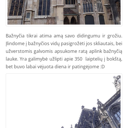
Bažnyčia tikrai atima amą savo didingumu ir grožiu.
Įlindome į bažnyčios vidų pasigrožėti jos skliautais, bei
užverstomis galvomis apsukome ratą aplink bažnyčią
lauke. Yra galimybė užlipti apie 350 laiptelių į bokštą,
bet buvo labai vėjuota diena ir patingėjome :D