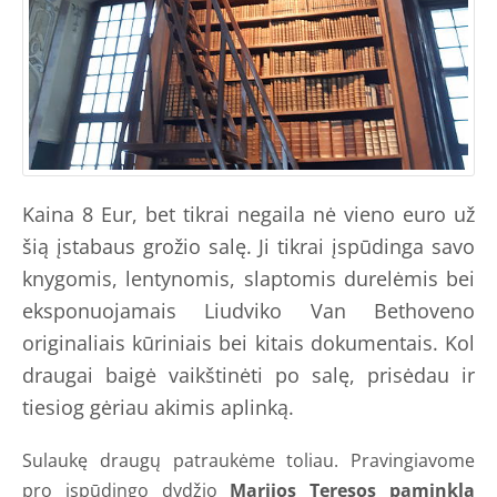
Kaina 8 Eur, bet tikrai negaila nė vieno euro už
šią įstabaus grožio salę. Ji tikrai įspūdinga savo
knygomis, lentynomis, slaptomis durelėmis bei
eksponuojamais Liudviko Van Bethoveno
originaliais kūriniais bei kitais dokumentais. Kol
draugai baigė vaikštinėti po salę, prisėdau ir
tiesiog gėriau akimis aplinką.
Sulaukę draugų patraukėme toliau. Pravingiavome
pro įspūdingo dydžio
Marijos Teresos paminklą