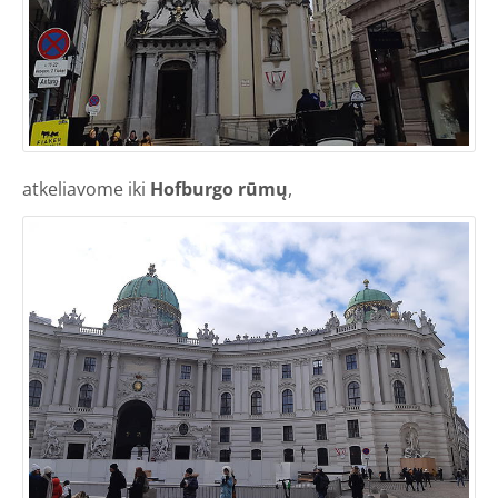
atkeliavome iki
Hofburgo rūmų
,