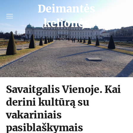
Deimantės
kelionės
Savaitgalis Vienoje. Kai
derini kultūrą su
vakariniais
pasiblaškymais