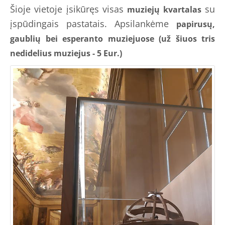
Šioje vietoje įsikūręs visas
su
muziejų kvartalas
įspūdingais pastatais. Apsilankėme
papirusų,
gaublių bei esperanto muziejuose (už šiuos tris
nedidelius muziejus - 5 Eur.)